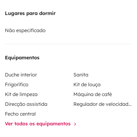
chromcast avec télécommande par TVVaisselles
fournis + cafetière DolceGusto 220VACGrande soute a
Lugares para dormir
bagageGrande autonomie avec batterie lithium et pile
à combustible / panneaux solaireGrande soute avec 2
Não especificado
grandes ouvertures arrière et latérale + 1 moyenne
latérale
A ce fournir le couchage : draps, oreillers /taies
d'oreillers, serviettes de bain, couette / draps housse /
Equipamentos
(ALESE IMPERMEABLE OBLIGATOIRE)
Possibilité de
laisser votre véhicule sur parking sécurisé le temps de
Duche interior
Sanita
vos vacances
Frigorífico
Kit de louça
Kit de limpeza
Máquina de café
Direcção assistida
Regulador de velocidade / Cruise Control
Fecho central
Ver todos os equipamentos