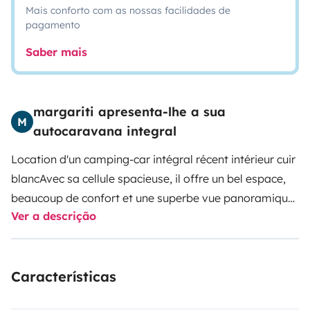
Mais conforto com as nossas facilidades de
pagamento
Saber mais
margariti apresenta-lhe a sua
M
autocaravana integral
Location d'un camping-car intégral récent intérieur cuir
blancAvec sa cellule spacieuse, il offre un bel espace,
beaucoup de confort et une superbe vue panoramique
Ver a descrição
grâce à sa cabine intégrale !
Lits jumeaux à l’arrière et
lit 2 personnes au dessus de la cabine de
conduite.
Nombre de places assises (carte grise) y
Características
compris conducteur : 4
WC et cabine de douche
séparés2 TV + parabole automatique + 1 google