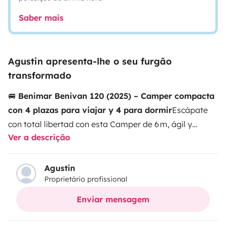
Saber mais
Agustin apresenta-lhe o seu furgão
transformado
🚐
Benimar Benivan 120 (2025) – Camper compacta
con 4 plazas para viajar y 4 para dormir
Escápate
con total libertad con esta Camper de 6 m, ágil y
Ver a descrição
completamente equipada. Perfecta para parejas,
familias o amigos que buscan comodidad y
funcionalidad en cada ruta. Ideal para desplazarte por
Agustin
Proprietário profissional
la costa o carreteras de montaña, sin complicaciones y
sin renunciar al Confort.
🛏️
Distribución y descanso
4
Enviar mensagem
plazas homologadas para viajar y 4 para dormir
2
camas literas dobles traseras desmontables
Litera