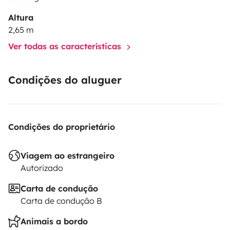
aventura. Y lo más importante:
te acompañamos
Altura
antes, durante y después del viaje
para que solo
2,65 m
tengas que preocuparte de disfrutar.
📍
Lugar de
Ver todas as características
recogida:
Pontevedra, Galicia
Condições do aluguer
Condições do proprietário
Viagem ao estrangeiro
Autorizado
Carta de condução
Carta de condução B
Animais a bordo