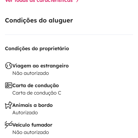
across Europe.
✨
Vacation means freedom – this
motorhome makes it possible.
Rent the
Forster T745
EB
and start your personal journey – with comfort,
Condições do aluguer
style, and a full dose of feel-good adventure!
Condições do proprietário
Viagem ao estrangeiro
Não autorizado
Carta de condução
Carta de condução C
Animais a bordo
Autorizado
Veículo fumador
Não autorizado