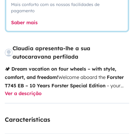
Mais conforto com as nossas facilidades de
pagamento
Saber mais
Claudia apresenta-lhe a sua
autocaravana perfilada
🏕️
Dream vacation on four wheels – with style,
comfort, and freedom!
Welcome aboard the
Forster
T745 EB – 10 Years Forster Special Edition
– your
Ver a descrição
perfect travel companion for unforgettable
adventures! This semi-integrated motorhome
combines modern design, premium features, and
Características
smart comfort with a spacious layout – ideal for
couples, friends, or families.
🚐
Excellent condition &