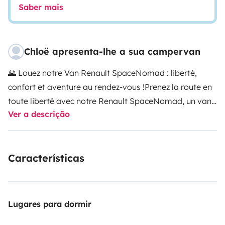
Saber mais
Chloë apresenta-lhe a sua campervan
🌄 Louez notre Van Renault SpaceNomad : liberté,
confort et aventure au rendez-vous !
Prenez la route en
toute liberté avec notre Renault SpaceNomad, un van
Ver a descrição
aménagé haut de gamme, idéal pour vos escapades
en duo, en famille ou entre amis. Compact, confortable
et ultra fonctionnel, il est prêt pour l’aventure !
⸻
🚐
Características
Caractéristiques du van :
• Modèle : Renault
SpaceNomad 2.0L Blue dCi – 170 ch – Boîte
automatique
• 5 places assises | 4 couchages (2 adultes
+ 3 enfants ou 4 adultes)
• Toit relevable panoramique
Lugares para dormir
avec lit double (190 x 120 cm)
• Banquette convertible