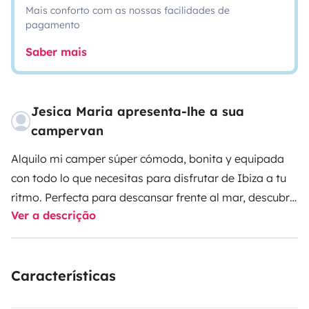
Mais conforto com as nossas facilidades de
pagamento
Saber mais
Jesica Maria apresenta-lhe a sua
campervan
Alquilo mi camper súper cómoda, bonita y equipada
con todo lo que necesitas para disfrutar de Ibiza a tu
ritmo. Perfecta para descansar frente al mar, descubrir
Ver a descrição
rincones secretos y vivir la isla con libertad 🌊🌞
🔸 Incluye:
Características
• 🚿 Ducha al aire libre
• 🔄 Asiento giratorio para mayor comodidad interior