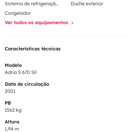
Cuida del entorno, no hagas fuegos y respeta las
Sistema de refrigeração no espaço habitacional
Duche exterior
señalizaciones para que esto pueda seguir siendo
Congelador
posible🙏🏼
Ver todos os equipamentos
Características técnicas
Modelo
Adria S 670 Sll
Data de circulação
2001
PB
1562 kg
Altura
1,94 m