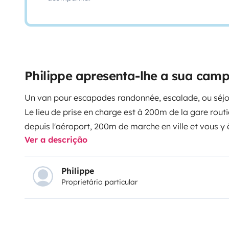
Philippe apresenta-lhe a sua cam
Un van pour escapades randonnée, escalade, ou séjo
Le lieu de prise en charge est à 200m de la gare routi
depuis l'aéroport, 200m de marche en ville et vous y 
Ver a descrição
J'ai aménagé selon mes besoins : simple, spacieux po
sans oublier le confort nécessaire.
Point important santé de l'utilisateur : les matériaux
Philippe
Proprietário particular
liège et le chanvre pour l'isolation.
Équipements : douche solaire et cabine de douche pl
joints pour un espace de couchage de 140*190cm, de
chaud (temp de confort 0°), oreillers gonflables, évie