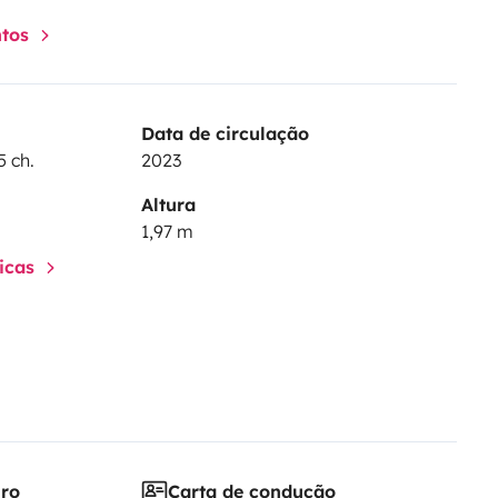
ntos
Data de circulação
5 ch.
2023
Altura
1,97 m
ticas
iro
Carta de condução