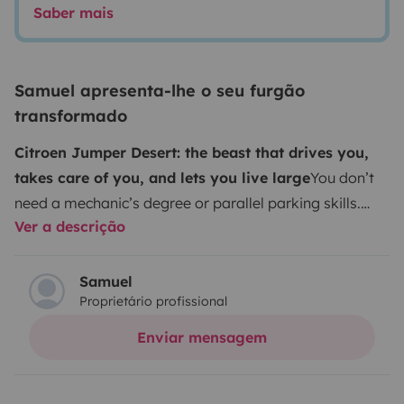
Saber mais
Samuel apresenta-lhe o seu furgão
transformado
Citroen Jumper Desert: the beast that drives you,
takes care of you, and lets you live large
You don’t
need a mechanic’s degree or parallel parking skills.
Ver a descrição
This van is as easy to drive as it is to enjoy. Spacious,
smooth, and full of surprises. This isn’t about surviving
— it’s about living damn well.
It’s got everything you
Samuel
Proprietário profissional
need (and then some): A mattress that hugs you like
your favorite hoodie. Tinted windows so what happens
Enviar mensagem
inside, stays inside. Storage space for all the “just in
case” stuff. And yep, you can rinse off after the beach