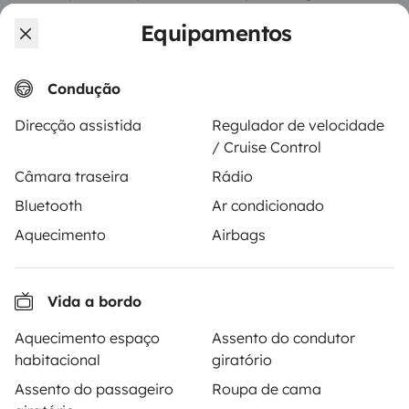
aluguer de autocaravanas, furgões transformados e
Equipamentos
campervans entre particulares. A página é o
intermediário de confiança e propõe uma solução
chave-na-mão para os alugueres de autocaravanas
Condução
em total liberdade e confiança.
Direcção assistida
Regulador de velocidade
/ Cruise Control
4.22/5 de 544 comentários de utilizadores no Trusted
Shops
Câmara traseira
Rádio
Bluetooth
Ar condicionado
Instagram
X
Pinterest
Facebook
Aquecimento
Airbags
Vida a bordo
ALUGUER DE AUTOCARAVANAS
Aquecimento espaço
Assento do condutor
Como funciona?
habitacional
giratório
Alugar uma autocaravana
Assento do passageiro
Roupa de cama