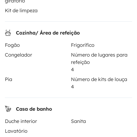
giratório
Primeiros passos de autocaravana
Kit de limpeza
Os comentários dos nossos utilizadores
Ajuda locatário
Cozinha/ Área de refeição
Fogão
Frigorífico
PROPRIETÁRIOS
Congelador
Número de lugares para
refeição
Criar um anúncio
4
Contrato de aluguer
Pia
Número de kits de louça
4
Seguro de aluguer
Assistências de aluguer
Casa de banho
Ajuda proprietário
Duche interior
Sanita
Lavatório