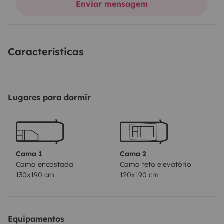
Enviar mensagem
et son petit barbecue. Le véhicule est équiper de son
store banne pour profiter des paysage en étant
couvert, son panneau solaire qui augmenterai
Características
considérablement sa capacité en autonomie. Vous
n’avez qu’à prévoir vos vêtement et vos provisions
pour pouvoir partir profiter d’un moment de bonheur.
Lugares para dormir
Cama 1
Cama 2
Cama encostada
Cama teto elevatório
130x190 cm
120x190 cm
Equipamentos