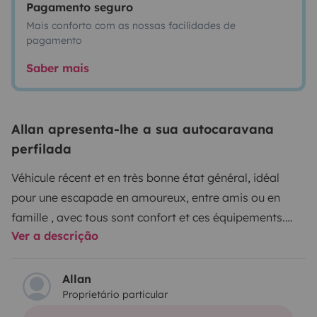
Pagamento seguro
Mais conforto com as nossas facilidades de
pagamento
Saber mais
Allan apresenta-lhe a sua autocaravana
perfilada
Véhicule récent et en très bonne état général, idéal
pour une escapade en amoureux, entre amis ou en
famille , avec tous sont confort et ces équipements.
Ver a descrição
Tres simple à conduire, boîte manuelle, poste radio
Bluetooth et usb, caméra de recule. Vous aurez à
disposition pour toute location : câble électrique ( pour
Allan
Proprietário particular
le raccorder en cas de location longue durée), les cales
pour mètre de niveau si besoin, un table de pique-nique