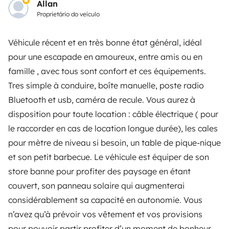
Allan
Proprietário do veículo
Véhicule récent et en très bonne état général, idéal
pour une escapade en amoureux, entre amis ou en
Modos de pagamento seguros
famille , avec tous sont confort et ces équipements.
Tres simple à conduire, boîte manuelle, poste radio
Pagamento em prestações
Bluetooth et usb, caméra de recule. Vous aurez à
disposition pour toute location : câble électrique ( pour
Descarregar na
Disponível na
le raccorder en cas de location longue durée), les cales
Apple Store
Google Play
pour mètre de niveau si besoin, un table de pique-nique
et son petit barbecue. Le véhicule est équiper de son
store banne pour profiter des paysage en étant
O blog
Contactos
Recrutamento
CGU
couvert, son panneau solaire qui augmenterai
considérablement sa capacité en autonomie. Vous
Confidencialidade
Cookies
n’avez qu’à prévoir vos vêtement et vos provisions
pour pouvoir partir profiter d’un moment de bonheur.