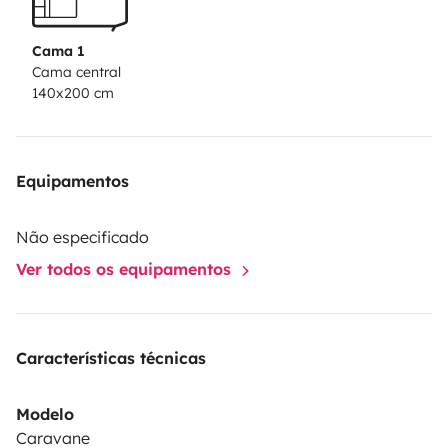
armoire avec 4 étagères, 1 frigo 12v/220v, 1 transat, de
la vaisselle, le nécessaire pour le branchement à
Cama 1
l'électricité, 1 jerrican d'eau de 15l.
Possibilité de
Cama central
140x200 cm
livraison dans un camping situé en Haute Savoie ( avec
supplément selon l'endroit).
N'hésitez pas à me
contacter pour toute demande d'information.
Equipamentos
Não especificado
Ver todos os equipamentos
Características técnicas
Modelo
Caravane