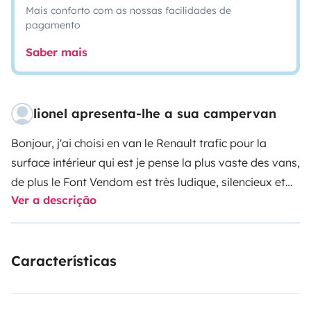
Mais conforto com as nossas facilidades de
pagamento
Saber mais
lionel apresenta-lhe a sua campervan
Bonjour, j'ai choisi en van le Renault trafic pour la
surface intérieur qui est je pense la plus vaste des vans,
de plus le Font Vendom est très ludique, silencieux et
Ver a descrição
doux a conduire avec une consommation raisonnable,
le toit relevable est électrique, en fin , il est bien pensé.
Características