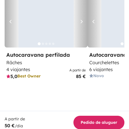
Autocaravana perfilada
Autocaravana 
Râches
Courchelettes
4 viajantes
6 viajantes
A partir de
Novo
5,0
85 €
Best Owner
A partir de
Pedido de aluguer
50 €
/dia