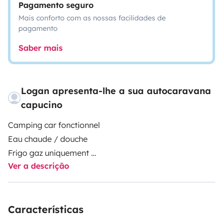
Pagamento seguro
Mais conforto com as nossas facilidades de
pagamento
Saber mais
Logan apresenta-lhe a sua autocaravana
capucino
Camping car fonctionnel
Eau chaude / douche
Frigo gaz uniquement
Ver a descrição
Chauffage type Webasto
Possibilité de vélo/ siège enfant / trottinettes
Características
électriques