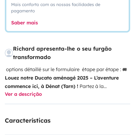
Mais conforto com as nossas facilidades de
pagamento
Saber mais
Richard apresenta-lhe o seu furgão
transformado
options détaillé sur le formulaire étape par étape : 🚐
Louez notre Ducato aménagé 2025 – L’aventure
commence ici, à Dénat (Tarn) !
Partez à la
Ver a descrição
découverte de nouveaux horizons avec notre
Ducato
2025 tout neuf
, entièrement aménagé pour vos
escapades en toute liberté et autonomie.
✨
Les points
Características
forts du véhicule
:
🚐
Modèle 2025 – Neuf, fiable et
confortable
, idéal pour les longs trajets.
🛏️
Lit double
,