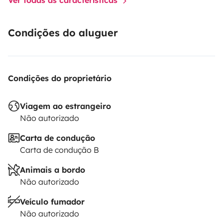
Table et chaises d’extérieur
Cales de mise à
niveau
Niveau
Tuyau d’eau + câble électrique
Produits
d’entretien fournis
Idéal pour voyager.
Condições do aluguer
Possibilité de laisser votre véhicule sur notre parking
Condições do proprietário
privé et sécurisé le temps de votre voyage.
Viagem ao estrangeiro
Não autorizado
Carta de condução
Carta de condução B
Animais a bordo
Não autorizado
Veículo fumador
Não autorizado