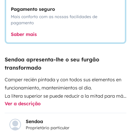
Pagamento seguro
Mais conforto com as nossas facilidades de
pagamento
Saber mais
Sendoa apresenta-lhe o seu furgão
transformado
Camper recién pintada y con todos sus elementos en
funcionamiento, mantenimientos al día.
La litera superior se puede reducir a la mitad para más
Ver a descrição
comodidad.
Mosquitera en puertas y ventanas. Luces led táctiles.
Nevera a compresor.
Sendoa
Proprietário particular
Conducción muy cómoda y bajo consumo.