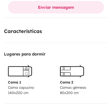
bright, modern, and well maintained – just hop in and
Enviar mensagem
enjoy your holiday!
And with over 550 kg payload, you don’t have to leave
anything behind. So, what are you waiting for?
Características
Lugares para dormir
Cama 1
Cama 2
Cama capucino
Camas gémeas
140x200 cm
80x200 cm