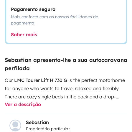
Pagamento seguro
Mais conforto com as nossas facilidades de
pagamento
Saber mais
Sebastian apresenta-lhe a sua autocaravana
perfilada
Our
LMC Tourer Lift H 730 G
is the perfect motorhome
for anyone who wants to travel relaxed and flexibly.
There are cozy single beds in the back and a drop-
Ver a descrição
down bed at the front – ideal for families or friends.
The large garage swallows bikes and everything you
need on the road. The kitchen is fully equipped, and the
Sebastian
Proprietário particular
bathroom even has a separate shower. Everything is