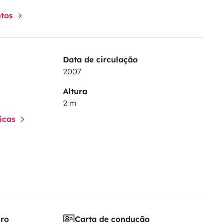
ntos
Data de circulação
2007
Altura
2 m
ticas
iro
Carta de condução