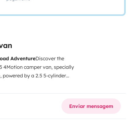
rvan
Road Adventure
Discover the
T5 4Motion camper van, specially
, powered by a 2.5 5-cylinder
s traveled paths.
Vehicle
otion (4x4)Engine2.5 5-
icult terrain
Equipment and
Enviar mensagem
mplete energy autonomyDiesel
old weatherInsulationOptimal
comfort wherever you areKitchen
efrigeratorKeep your food fresh