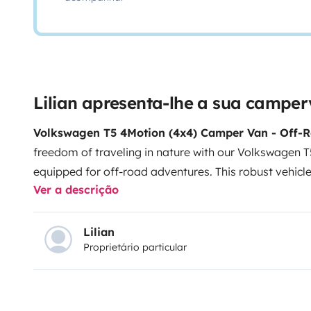
Lilian apresenta-lhe a sua campe
Volkswagen T5 4Motion (4x4) Camper Van - Off-
freedom of traveling in nature with our Volkswagen 
equipped for off-road adventures. This robust vehicle
Ver a descrição
engine with 130 horsepower, is ideal for exploring les
Features:
FeatureDescription
ModelVolkswagen T5 4M
cylinder, 130 horsepowerAll-Wheel DrivePerfect for diff
Lilian
Proprietário particular
Amenities:
EquipmentDescription
Solar PanelFor co
Stationary HeatingKeeps the interior warm even in c
comfort in all seasonsElectric ShowerFor maximum 
UtensilsEverything you need to prepare your mealsR