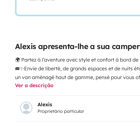
Alexis apresenta-lhe a sua campe
🌍 Partez à l’aventure avec style et confort à bord 
🚐✨
Envie de liberté, de grands espaces et de nuits ét
un van aménagé haut de gamme, pensé pour vous offr
Ver a descrição
deux ou en famille jusqu’à 4 personnes.
✅ Ce qui vous
confortables
pour partager l’aventure sans compro
même loin de tout
Salon en L
spacieux et convivial, i
Alexis
Proprietário particular
société ou simplement pour chiller en fin de journée
C
malins, éclairage cosy, chauffage pour les nuits fraîch
4
: emmenez vos vélos partout et explorez les environs
conduire, grand à vivre, notre
Kepler One
est parfait 