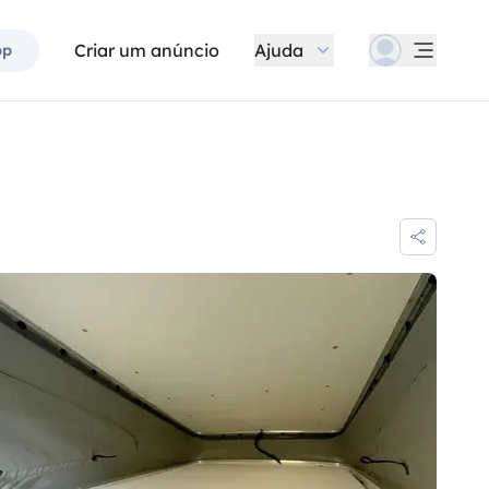
Criar um anúncio
Ajuda
pp