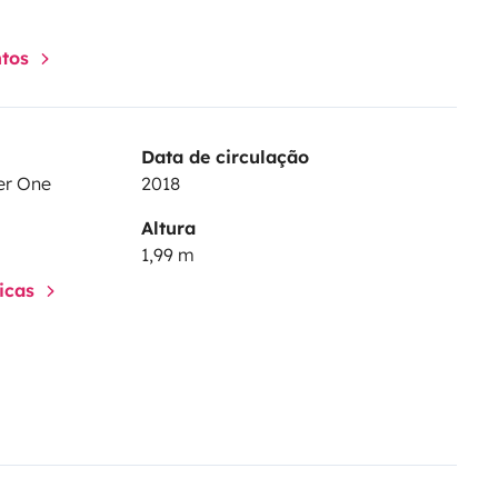
ntos
Data de circulação
er One
2018
Altura
1,99 m
ticas