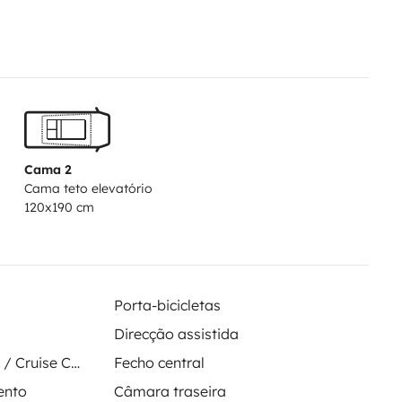
ment.
💡
Bonus
: nous prenons le
e votre séjour rime avec
 liberté ?
Contactez-nous et
 pleine de souvenirs.
Cama 2
Cama teto elevatório
120x190 cm
Porta-bicicletas
Direcção assistida
Regulador de velocidade / Cruise Control
Fecho central
ento
Câmara traseira