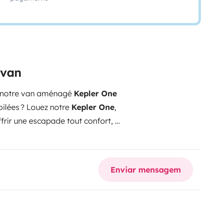
rvan
de notre van aménagé
Kepler One
oilées ? Louez notre
Kepler One
,
ir une escapade tout confort, à
 attend à bord :
4 couchages
mis
WC intégré
: l’autonomie,
déal pour vos repas, vos jeux de
Enviar mensagem
uisine équipée
, rangements
es… tout y est !
Porte-vélos pour
 en toute liberté !
Compact à
pour explorer les routes, s’arrêter