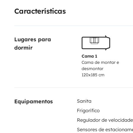
où bon vous semble, et vivre pleinement chaque mo
Características
temps de tout vous expliquer avant le départ pour qu
tranquillité et plaisir.
🚐 Prêt(e) à prendre la route de la
embarquez pour une expérience unique, sans stress et
Lugares para 
dormir
Cama 1
Cama de montar e
desmontar
120x185 cm
Equipamentos
Sanita
Frigorífico
Sensores de estacionam