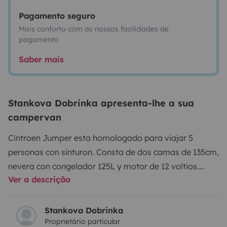
Pagamento seguro
Mais conforto com as nossas facilidades de
pagamento
Saber mais
Stankova Dobrinka apresenta-lhe a sua
campervan
Cintroen Jumper esta homologado para viajar 5
personas con sinturon. Consta de dos camas de 135cm,
nevera con congelador 125L y motor de 12 voltios.
Ver a descrição
ducha, wc, cosina con dos fogones de gas, television, 2
clarabollas, mesa de exterior, 4 sillas, la cama de
abajo convertible en salon comedor. Sabanas y
Stankova Dobrinka
Proprietário particular
toallas. Calefaccion y aire acondicionado en cabina.