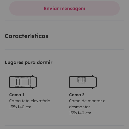
Placa solar de 24V y 480W que da potencia que la de
Enviar mensagem
12V. Baño con ducha en la parte trasera. Depocito de
agua limpia 115Litros Depocito de agua grices de
89Litros. Bomba de precion de agua. Doble
Características
aislamiento térmico en paredes y techo y suelo.
Central de cuadro electrico luces y tomas de 12voltios.
Lugares para dormir
Cama 1
Cama 2
Cama teto elevatório
Cama de montar e
135x140 cm
desmontar
135x140 cm