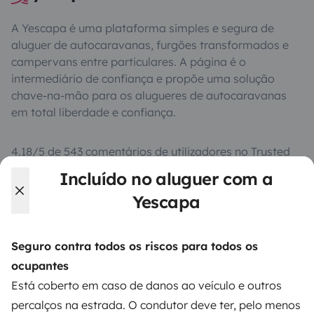
A Yescapa é uma plataforma simples e segura de
aluguer de autocaravanas, furgões transformados e
campervans entre particulares. A página é o
intermediário de confiança e propõe uma solução
chave-na-mão para os alugueres de autocaravanas
em total liberdade e confiança.
4.18/5 de 543 comentários de utilizadores no Trusted
Shops
Incluído no aluguer com a
Yescapa
Instagram
X
Pinterest
Facebook
Seguro contra todos os riscos para todos os
ocupantes
ALUGUER DE AUTOCARAVANAS
Está coberto em caso de danos ao veículo e outros
Como funciona?
percalços na estrada. O condutor deve ter, pelo menos