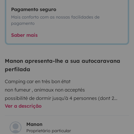
Pagamento seguro
Mais conforto com as nossas facilidades de
pagamento
Saber mais
Manon apresenta-lhe a sua autocaravana
perfilada
Camping car en très bon état
non fumeur , animaux non acceptés
possibilité de dormir jusqu’à 4 personnes (dont 2
Ver a descrição
enfants ) grand lit au fond fixe et lit dînette
nous pouvons si besoin vous mettre à disposition une
grande tente (pièce de vie et deux chambres) ou une
Manon
Proprietário particular
simple petite tente une personne