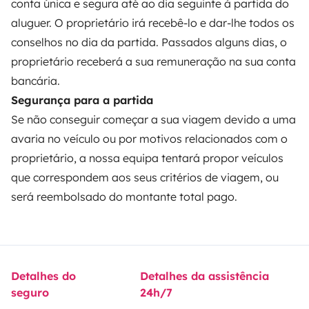
conta única e segura até ao dia seguinte à partida do
aluguer. O proprietário irá recebê-lo e dar-lhe todos os
conselhos no dia da partida. Passados alguns dias, o
proprietário receberá a sua remuneração na sua conta
Modos de pagamento seguros
bancária.
Segurança para a partida
Pagamento em prestações
Se não conseguir começar a sua viagem devido a uma
avaria no veículo ou por motivos relacionados com o
Descarregar na
Disponível na
proprietário, a nossa equipa tentará propor veículos
Apple Store
Google Play
que correspondem aos seus critérios de viagem, ou
será reembolsado do montante total pago.
O blog
Contactos
Recrutamento
CGU
Confidencialidade
Cookies
Detalhes do
Detalhes da assistência
seguro
24h/7
© 2026 Yescapa