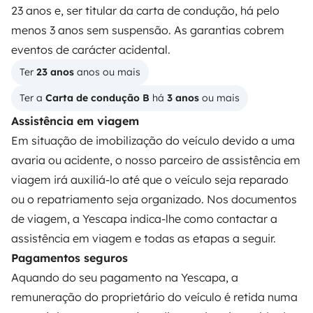
23 anos e, ser titular da carta de condução, há pelo
Alugar uma autocaravana
menos 3 anos sem suspensão. As garantias cobrem
Primeiros passos de autocaravana
eventos de carácter acidental.
Os comentários dos nossos utilizadores
Ter 
23 anos
 anos ou mais
Ajuda locatário
Ter a 
Carta de condução B
 há 
3 anos
 ou mais
Assistência em viagem
Em situação de imobilização do veículo devido a uma
PROPRIETÁRIOS
avaria ou acidente, o nosso parceiro de assistência em
viagem irá auxiliá-lo até que o veículo seja reparado
Criar um anúncio
ou o repatriamento seja organizado. Nos documentos
Contrato de aluguer
de viagem, a Yescapa indica-lhe como contactar a
assistência em viagem e todas as etapas a seguir.
Seguro de aluguer
Pagamentos seguros
Assistências de aluguer
Aquando do seu pagamento na Yescapa, a
Ajuda proprietário
remuneração do proprietário do veículo é retida numa