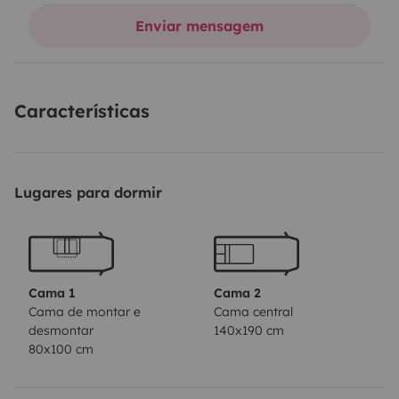
caméra de recul
Enviar mensagem
grande soute pour mettre 2 vélos électriques
équipements extérieurs fournis : chaises (4) + tables
Características
Le camping car doit être revenu propre intérieur et
extérieur
Avec le plein de gazole fait
Lugares para dormir
et les eaux (propres et sales) ainsi que le wc vidés
Cama 1
Cama 2
Cama de montar e
Cama central
desmontar
140x190 cm
80x100 cm