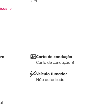
2 m
ticas
iro
Carta de condução
Carta de condução B
Veículo fumador
Não autorizado
al