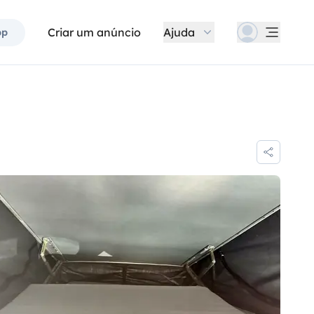
Criar um anúncio
Ajuda
pp