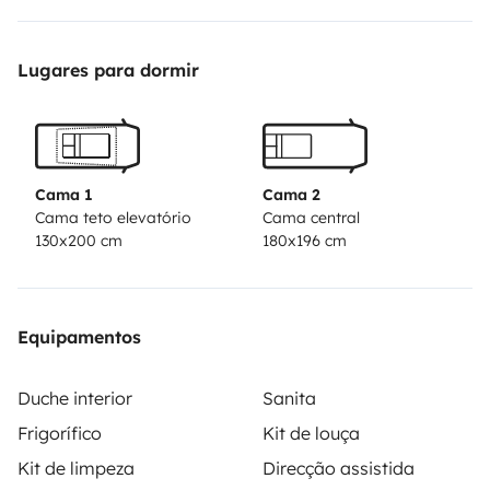
compression d’un volume de 84l et de multiples tiroirs
et placards. La partie salle de bains dite Duplex se
Lugares para dormir
montre astucieuse, avec un 'mur' pivotant, histoire de
séparer la cabine de douche des WC. Un mot sur
l’espace séjour aussi, avec une cabine-loft à aire
ouverte, offrant notamment une table extensible, une
Cama 1
Cama 2
banquette pour 2 personnes et des sièges cabine
Cama teto elevatório
Cama central
130x200 cm
180x196 cm
pivotants histoire de prendre ses repas à 4.
Le tout sur le nouveau fiat Ducato 180 ch Boîte
Automatique
Equipamentos
Duche interior
Sanita
Frigorífico
Kit de louça
Kit de limpeza
Direcção assistida