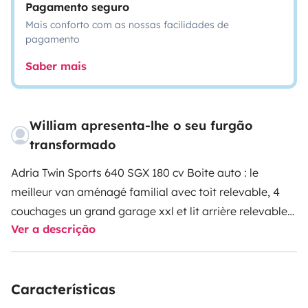
Pagamento seguro
Mais conforto com as nossas facilidades de
pagamento
Saber mais
William apresenta-lhe o seu furgão
transformado
Adria Twin Sports 640 SGX 180 cv Boite auto : le
meilleur van aménagé familial avec toit relevable, 4
couchages un grand garage xxl et lit arrière relevable
Ver a descrição
électriquement.
Le plus chère aussi ...
Características
Très bien équipé, il dispose côté cuisine d’une cuisinière
à 2 brûleurs à gaz, d’un évier et d’un réfrigérateur à