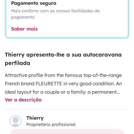
Pagamento seguro
Mais conforto com as nossas facilidades de
pagamento
Saber mais
Thierry apresenta-lhe a sua autocaravana
perfilada
Attractive profile from the famous top-of-the-range
French brand FLEURETTE in very good condition. An
ideal layout for a couple or a family: a permanent
Ver a descrição
French bed at the rear and a large living room at the
front that can accommodate 2 additional berths. A
well-equipped kitchen with plenty of storage space,
Thierry
Proprietário profissional
large fridge/freezer, gas cooker/oven and a bright,
functional shower room. This is complemented by a