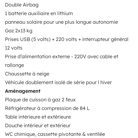
Double Airbag
ALUGUER DE AUTOCARAVANAS
1 batterie auxiliaire en lithium
Como funciona?
panneau solaire pour une plus longue autonomie
Gaz 2x13 kg
Alugar uma autocaravana
Prises USB (5 volts) + 220 volts + interrupteur général
Primeiros passos de autocaravana
12 volts
Prise d’alimentation externe - 220V avec cable et
Os comentários dos nossos utilizadores
rallonge
Ajuda locatário
Chaussette à neige
Véhicule doublement isolé de série pour l hiver
Aménagement
PROPRIETÁRIOS
Plaque de cuisson à gaz 2 feux
Réfrigérateur à compression de 84 L
Criar um anúncio
Table intérieure et extérieure
Contrato de aluguer
Douche intérieur et extérieur
Seguro de aluguer
WC chimique, cassette pivotante & ventilée