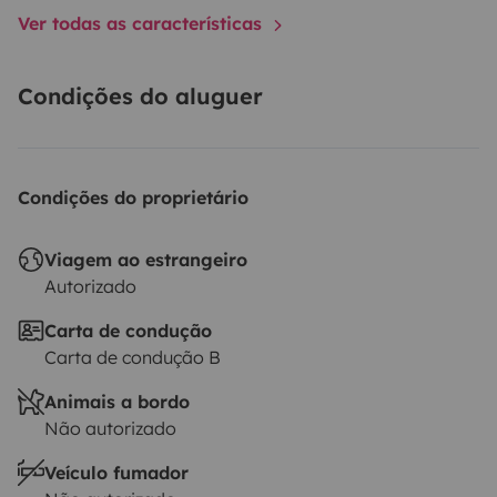
Ver todas as características
autres informations
Johann et Laurene
Condições do aluguer
Condições do proprietário
Viagem ao estrangeiro
Autorizado
Carta de condução
Carta de condução B
Animais a bordo
Não autorizado
Veículo fumador