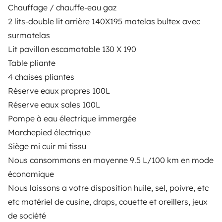
Chauffage / chauffe-eau gaz
Assistências de aluguer
2 lits-double lit arrière 140X195 matelas bultex avec
Ajuda proprietário
surmatelas
Lit pavillon escamotable 130 X 190
Table pliante
4 chaises pliantes
Réserve eaux propres 100L
Modos de pagamento seguros
Réserve eaux sales 100L
Pompe à eau électrique immergée
Pagamento em prestações
Marchepied électrique
Siège mi cuir mi tissu
Descarregar na
Disponível na
Nous consommons en moyenne 9.5 L/100 km en mode
Apple Store
Google Play
économique
Nous laissons a votre disposition huile, sel, poivre, etc
etc matériel de cusine, draps, couette et oreillers, jeux
O blog
Contactos
Recrutamento
CGU
de société