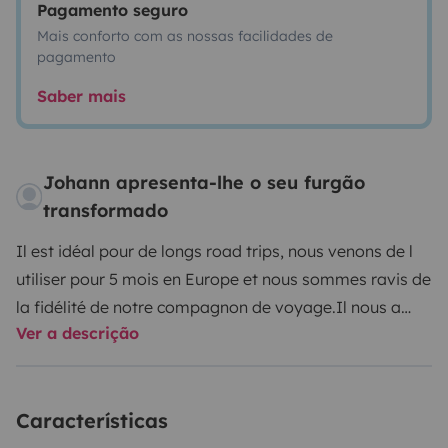
Pagamento seguro
Mais conforto com as nossas facilidades de
pagamento
Saber mais
Johann apresenta-lhe o seu furgão
transformado
Il est idéal pour de longs road trips, nous venons de l
utiliser pour 5 mois en Europe et nous sommes ravis de
la fidélité de notre compagnon de voyage.
Il nous a
Ver a descrição
offert tout le confort que nous avions besoin, en nous
permettant de nous tenir debout partout et un bel
espace de vie à bord.
Il est aussi très pratique avec ses
Características
2 lits doubles distincts et séparés par une porte si
besoin.
Enfin, le fait que la douche soit séparée des WC