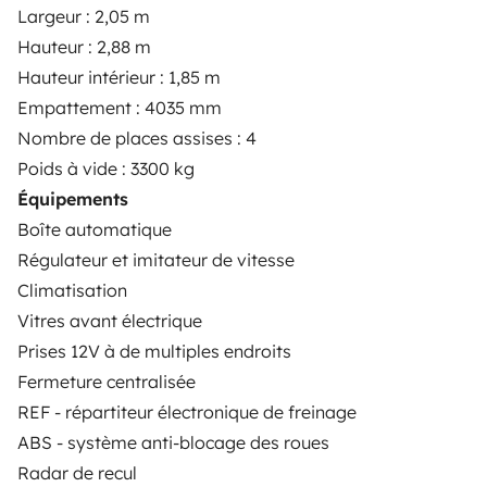
Largeur : 2,05 m
Hauteur : 2,88 m
Hauteur intérieur : 1,85 m
Empattement : 4035 mm
Nombre de places assises : 4
A Yescapa é uma plataforma simples e segura de
aluguer de autocaravanas, furgões transformados e
Poids à vide : 3300 kg
campervans entre particulares. A página é o
Équipements
intermediário de confiança e propõe uma solução
Boîte automatique
chave-na-mão para os alugueres de autocaravanas
Régulateur et imitateur de vitesse
em total liberdade e confiança.
Climatisation
Vitres avant électrique
4.22/5 de 544 comentários de utilizadores no Trusted
Prises 12V à de multiples endroits
Shops
Fermeture centralisée
REF - répartiteur électronique de freinage
Instagram
X
Pinterest
Facebook
ABS - système anti-blocage des roues
Radar de recul