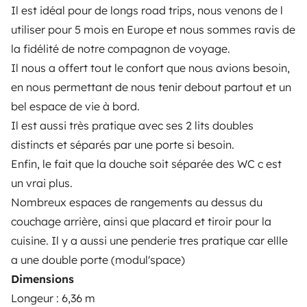
Il est idéal pour de longs road trips, nous venons de l
utiliser pour 5 mois en Europe et nous sommes ravis de
la fidélité de notre compagnon de voyage.
Il nous a offert tout le confort que nous avions besoin,
en nous permettant de nous tenir debout partout et un
bel espace de vie à bord.
Il est aussi très pratique avec ses 2 lits doubles
Furgão transformado
Campervan
distincts et séparés par une porte si besoin.
Grenoble
Grenoble
Enfin, le fait que la douche soit séparée des WC c est
2 viajantes
5 viajantes
A partir de
un vrai plus.
Novo
5,0
89 €
Best Owner
Nombreux espaces de rangements au dessus du
couchage arrière, ainsi que placard et tiroir pour la
cuisine. Il y a aussi une penderie tres pratique car ellle
a une double porte (modul'space)
Dimensions
A partir de
Pedido de aluguer
Longeur : 6,36 m
100 €
/dia