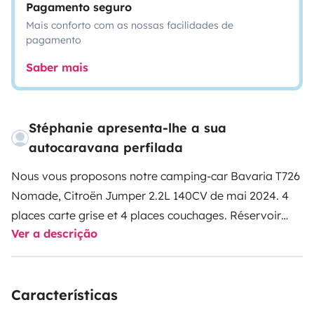
Pagamento seguro
Mais conforto com as nossas facilidades de
pagamento
Saber mais
Stéphanie apresenta-lhe a sua
autocaravana perfilada
Nous vous proposons notre camping-car Bavaria T726
Nomade, Citroën Jumper 2.2L 140CV de mai 2024.
4
places carte grise et 4 places couchages. Réservoir
Ver a descrição
eau propre 130L - réservoir eau usée 90L. Il est tout
équipé : vaisselle, poêles, casseroles, réfrigérateur +
conservateur, TV connectée. La chambre propose un
Características
grand lit central de 150×190 - protège matelas et
oreillers - couette et oreillers fournis. Un lit de pavillon