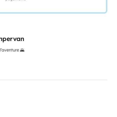
ampervan
l’aventure 🌄
 prendre en main : tu récupères
e pour bien dormir