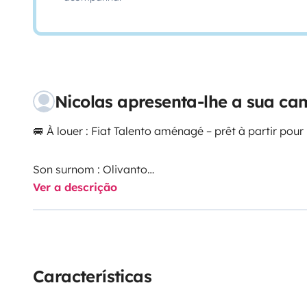
Nicolas apresenta-lhe a sua c
🚐 À louer : Fiat Talento aménagé – prêt à partir pour 
Son surnom : Olivanto
Ver a descrição
Envie de partir en road trip sans prise de tête ?
Olivanto est un van aménagé, confortable et facile à
les clés, tu charges tes affaires… et tu pars.
Características
✨ Ce que vous allez adorer :
✅ Lit confortable 2 personnes + obscurité quasi total