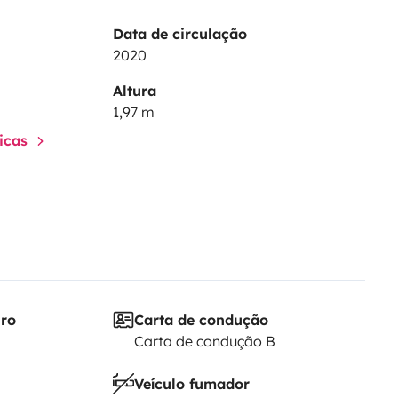
Data de circulação
2020
Altura
e départ
1,97 m
ticas
gement récent – avril 2025)
iro
Carta de condução
Carta de condução B
Veículo fumador
se fourni)