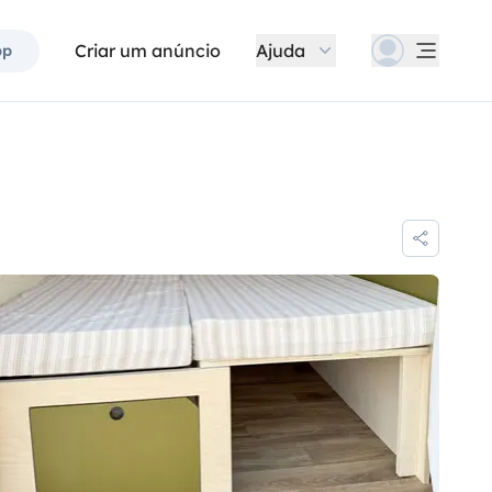
Criar um anúncio
Ajuda
pp