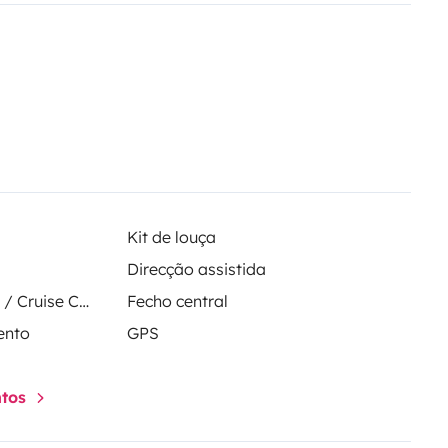
e
pour la nuit
Kit de louça
Direcção assistida
Regulador de velocidade / Cruise Control
Fecho central
ento
GPS
ntos