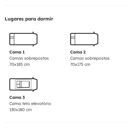
beds.
Lugares para dormir
✅ Fully equipped campervan for traveling in complete
freedom
✅ Lithium battery: increased range for camping
✅ Solar panel
Cama 1
Cama 2
Camas sobrepostas
Camas sobrepostas
70x185 cm
70x175 cm
🛣️ Ready to go on your next adventures! Whether it’s a
trip to the great outdoors, a mountain getaway, or a
seaside road trip, this campervan is the ideal solution.
Cama 3
📞 Contact me for more information or a viewing.
Cama teto elevatório
130x180 cm
Important note: please tidy up the vehicle when
returning the vehicle, otherwise 150€ will be claimed.