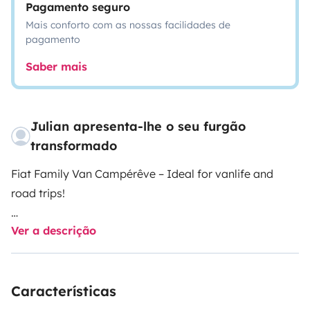
Pagamento seguro
Mais conforto com as nossas facilidades de
pagamento
Saber mais
Julian apresenta-lhe o seu furgão
transformado
Fiat Family Van Campérêve – Ideal for vanlife and
road trips!
Ver a descrição
🚐: Fiat Family Van Campérêve campervan, perfect for
vanlife lovers, independent travel, and road trips with
family or friends. Its compact size makes it easy to
Características
move around and park, while offering the comfort of a
campervan. 5 registered seats, 1 double bed, 2 bunk