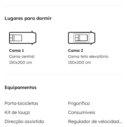
votre portée, sans sacrifier le plaisir de la route, du
bivouac ou des espaces aménagés. Chaque élément
Lugares para dormir
d’aménagement a été pensé pour offrir un maximum
d’autonomie et d’agréments au voyage. Grâce aux
fruits de mon expérience, je saurai vous conseiller et
vous guider pour rendre votre voyage inoubliable.
Cama 1
Cama 2
Cama central
Cama teto elevatório
150x200 cm
150x200 cm
Equipamentos
Porta-bicicletas
Frigorífico
Kit de louça
Consumíveis
Direcção assistida
Regulador de velocidade / Cruise Control