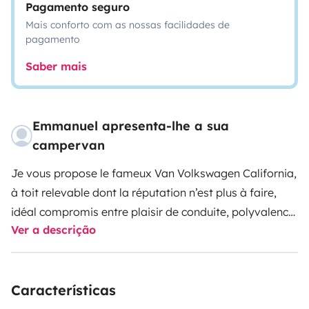
Pagamento seguro
Mais conforto com as nossas facilidades de
pagamento
Saber mais
Emmanuel apresenta-lhe a sua
campervan
Je vous propose le fameux Van Volkswagen California,
à toit relevable dont la réputation n’est plus à faire,
idéal compromis entre plaisir de conduite, polyvalence
Ver a descrição
et confort. En duo, en famille ou entre amis, son
équipement complet, pensé par un baroudeur averti,
vous permettra à mi-saison et aux beaux jours de
Características
profiter pleinement de l’esprit de liberté. Les lointaines
destinations comme les courtes escapades seront à