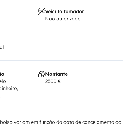
Veículo fumador
Não autorizado
al
ão
Montante
elo
2500 €
dinheiro,
a
bolso variam em função da data de cancelamento da