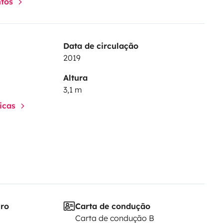
ntos
Data de circulação
2019
Altura
3,1 m
ticas
iro
Carta de condução
Carta de condução B