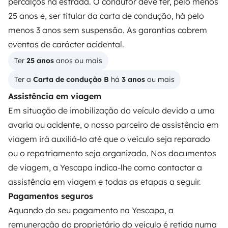
percalços na estrada. O condutor deve ter, pelo menos
25 anos e, ser titular da carta de condução, há pelo
Alugar uma autocaravana
menos 3 anos sem suspensão. As garantias cobrem
Primeiros passos de autocaravana
eventos de carácter acidental.
Os comentários dos nossos utilizadores
Ter 
25 anos
 anos ou mais
Ajuda locatário
Ter a 
Carta de condução B
 há 
3 anos
 ou mais
Assistência em viagem
Em situação de imobilização do veículo devido a uma
PROPRIETÁRIOS
avaria ou acidente, o nosso parceiro de assistência em
viagem irá auxiliá-lo até que o veículo seja reparado
Criar um anúncio
ou o repatriamento seja organizado. Nos documentos
Contrato de aluguer
de viagem, a Yescapa indica-lhe como contactar a
assistência em viagem e todas as etapas a seguir.
Seguro de aluguer
Pagamentos seguros
Assistências de aluguer
Aquando do seu pagamento na Yescapa, a
Ajuda proprietário
remuneração do proprietário do veículo é retida numa