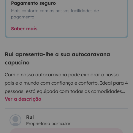
Pagamento seguro
Mais conforto com as nossas facilidades de
pagamento
Saber mais
Rui apresenta-lhe a sua autocaravana
capucino
Com a nossa autocaravana pode explorar o nosso
país e o mundo com confiança e conforto. Ideal para 4
pessoas, está equipada com todas as comodidades
Ver a descrição
necessárias para uma viagem tranquila e segura para
toda a família.
O que a torna tão especial?
Ampla e
Versátil: Possui 2 camas de casal independentes,
Rui
Proprietário particular
sempre feitas e com cortinas divisórias, uma delas
com barreira de segurança para evitar quedas. Tem