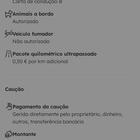
Carta de condução B
multas no período do aluguer serão da total
Animais a bordo
responsabilidade de quem alugar.
É Expressamente
Autorizado
Proibido Fumar
e caso apresente vestígios de cinza
Veículo fumador
ou cheiro a tabaco ao fazer o check-out, será cobrada
Não autorizado
uma taxa de 100€
A autocaravana dispõe de
localizador como segurança contra roubos !
Pacote quilométrico ultrapassado
0,50 € por km adicional
Caução
Pagamento da caução
Gerida diretamente pelo proprietário, dinheiro,
outros, transferência bancária
Montante