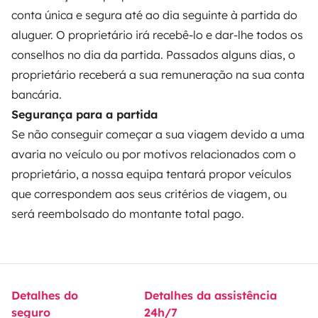
conta única e segura até ao dia seguinte à partida do
aluguer. O proprietário irá recebê-lo e dar-lhe todos os
conselhos no dia da partida. Passados alguns dias, o
proprietário receberá a sua remuneração na sua conta
Modos de pagamento seguros
bancária.
Segurança para a partida
Pagamento em prestações
Se não conseguir começar a sua viagem devido a uma
avaria no veículo ou por motivos relacionados com o
Descarregar na
Disponível na
proprietário, a nossa equipa tentará propor veículos
Apple Store
Google Play
que correspondem aos seus critérios de viagem, ou
será reembolsado do montante total pago.
O blog
Contactos
Recrutamento
CGU
Confidencialidade
Cookies
Detalhes do
Detalhes da assistência
seguro
24h/7
© 2026 Yescapa