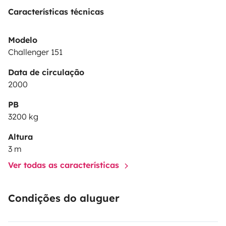
Características técnicas
!
N'hésitez pas si vous avez des questions.
Emilie et
Thomas
Modelo
Challenger 151
Data de circulação
2000
PB
3200 kg
Altura
3 m
Ver todas as características
Condições do aluguer