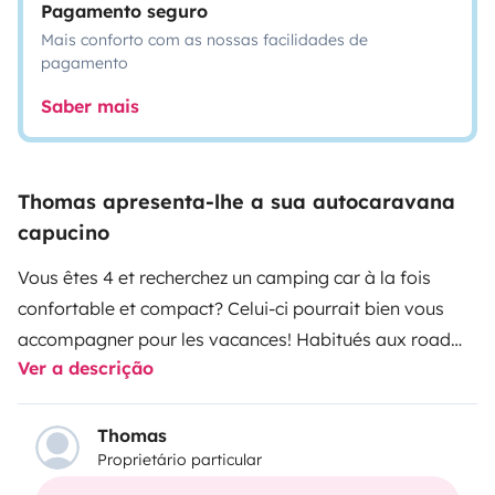
Pagamento seguro
Mais conforto com as nossas facilidades de
pagamento
Saber mais
Thomas apresenta-lhe a sua autocaravana
capucino
Vous êtes 4 et recherchez un camping car à la fois
confortable et compact? Celui-ci pourrait bien vous
accompagner pour les vacances!
Habitués aux road
Ver a descrição
trips en France et à l'étranger, nous serons heureux de
vous partager nos conseils, astuces, et contribuer à la
bonne préparation de votre séjour.
Notre camping car
Thomas
Proprietário particular
n'est pas un bolide, mais il est idéal pour des vacances
en famille sur les routes de France.
Avec ses 4