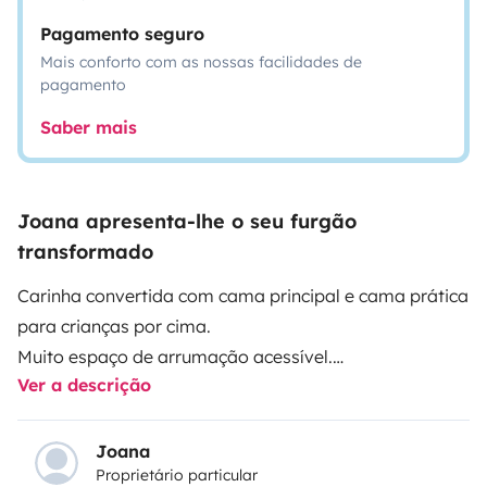
Pagamento seguro
Mais conforto com as nossas facilidades de
pagamento
Saber mais
Joana apresenta-lhe o seu furgão
transformado
Carinha convertida com cama principal e cama prática
para crianças por cima.
Muito espaço de arrumação acessível.
Ver a descrição
Fogão e frigorífico a gás.
Cabine de Duche interior.
Bem isolada por dentro tornando mais confortável.
Joana
Proprietário particular
Fácil de dirigir.