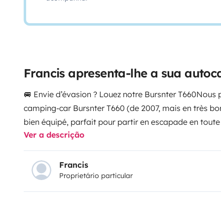
Francis apresenta-lhe a sua autoc
🚐 Envie d’évasion ? Louez notre Bursnter T660
Nous p
camping-car Bursnter T660 (de 2007, mais en très bon
bien équipé, parfait pour partir en escapade en toute 
Ver a descrição
poser mille questions : tout est prêt, vous n’avez qu’
personnelles, vos draps et vos serviettes, nous fournis
confort avant tout :
• 4 places carte grise / 3 couchag
Francis
Proprietário particular
nécessaire pour cuisiner :
• Frigo trimixte (gaz, 12V, 
3 feux
• Évier et ustensiles fournis
• Salle de bain sépar
cassette
• Lavabo avec rangement
• Chauffage et eau
toutes les saisons
• Panneau solaire, pour une meille