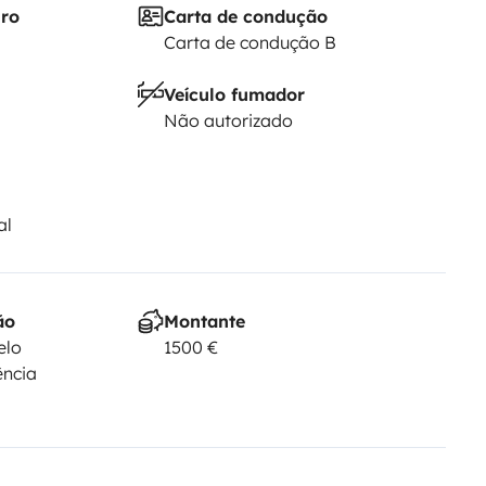
iro
Carta de condução
Carta de condução B
Veículo fumador
Não autorizado
al
ão
Montante
elo
1500 €
ência