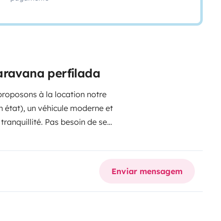
aravana perfilada
roposons à la location notre
 état), un véhicule moderne et
tranquillité. Pas besoin de se
à apporter vos affaires
sons le reste !
🏡 À bord, le
es
• Cuisine avec tout le
Enviar mensagem
230V) avec congélateur
• Plaque gaz
ée :
• Douche spacieuse
• WC à
 chaude Truma au gaz, idéal pour
ure autonomie
• Soute bagage,