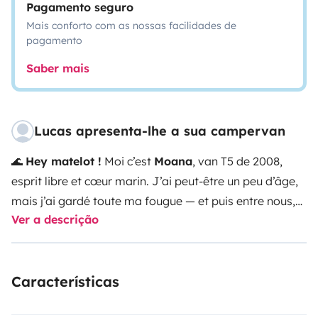
Pagamento seguro
Mais conforto com as nossas facilidades de
pagamento
Saber mais
Lucas apresenta-lhe a sua campervan
🌊
Hey matelot !
Moi c’est
Moana
, van T5 de 2008,
esprit libre et cœur marin. J’ai peut-être un peu d’âge,
mais j’ai gardé toute ma fougue — et puis entre nous,
Ver a descrição
les gadgets high-tech c’est surfait. Moi, je t’emmène à
l’essentiel : la route, la nature, et la liberté.
J’ai été
bichonné récemment avec un aménagement aux petits
Características
oignons, ambiance
cabanon de plage mobile
. À bord,
t’as tout ce qu’il faut pour vadrouiller tranquille : ⚓