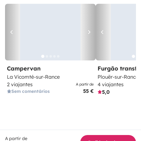
Campervan
Furgão transf
La Vicomté-sur-Rance
Plouër-sur-Rance
2 viajantes
4 viajantes
A partir de
55 €
Sem comentários
5,0
A partir de