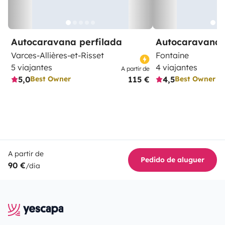
Autocaravana perfilada
Autocaravana 
Varces-Allières-et-Risset
Fontaine
5 viajantes
4 viajantes
A partir de
5,0
115 €
4,5
Best Owner
Best Owner
A partir de
Pedido de aluguer
90 €
/dia