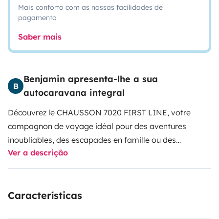
Mais conforto com as nossas facilidades de
pagamento
Saber mais
Benjamin apresenta-lhe a sua
B
autocaravana integral
Découvrez le CHAUSSON 7020 FIRST LINE, votre
compagnon de voyage idéal pour des aventures
inoubliables, des escapades en famille ou des
Ver a descrição
déplacements professionnels ! Ce camping car intégral
aménagé de 2022 allie confort, performance et
polyvalence, rendant chaque trajet agréable et
Características
mémorable. 🚐✨
Imaginez-vous prendre la route dans
ce spacieux véhicule, qui peut accueillir jusqu'à 4