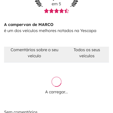
em 5
dentro e por fora é de conta do utilizador e se houver
outras necessidades mais específicas (ex: estofos,
bancos, outros) far-se-á um acerto com, orçamento,
A campervan de MARCO
na devolução da caução.
é um dos veículos melhores notados na Yescapa
Mais informações por favor simule um aluguer e
coloque todas as questões.
Comentários sobre o seu
Todos os seus
veículo
veículos
Obrigado 🌴
A carregar...
Sem comentários