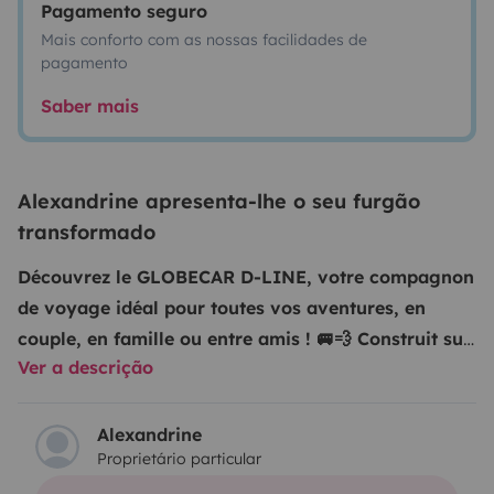
Pagamento seguro
Mais conforto com as nossas facilidades de
pagamento
Saber mais
Alexandrine apresenta-lhe o seu furgão
transformado
Découvrez le GLOBECAR D-LINE, votre compagnon
de voyage idéal pour toutes vos aventures, en
couple, en famille ou entre amis ! 🚐💨 Construit sur
Ver a descrição
le remarquable châssis de CITROEN, ce fourgon de
2019 saura combler tous vos besoins de confort et
de performance, quel que soit votre projet.
Avec ses
Alexandrine
Proprietário particular
quatre places assises et trois couchages, le D-LINE est
parfait pour des escapades en amoureux ou des