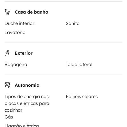
Seguro de aluguer
Casa de banho
Assistências de aluguer
Duche interior
Sanita
Ajuda proprietário
Lavatório
Exterior
Modos de pagamento seguros
Bagageira
Toldo lateral
Pagamento em prestações
Autonomia
Tipos de energia nas
Painéis solares
Descarregar na
Disponível na
placas elétricas para
Apple Store
Google Play
cozinhar
Gás
Ligação elétrica