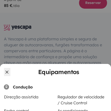
Reservar
85 €
/dia
A Yescapa é uma plataforma simples e segura de
aluguer de autocaravanas, furgões transformados e
campervans entre particulares. A página é o
intermediário de confiança e propõe uma solução
chave-na-mão para os alugueres de autocaravanas
em total liberdade e confiança.
Equipamentos
4.18/5 de 543 comentários de utilizadores no Trusted
Condução
Shops
Direcção assistida
Regulador de velocidade
/ Cruise Control
Instagram
X
Pinterest
Facebook
Fecho central
Ar condicionado