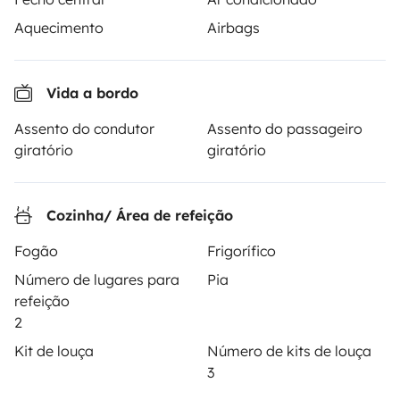
Aquecimento
Airbags
ALUGUER DE AUTOCARAVANAS
Como funciona?
Vida a bordo
Alugar uma autocaravana
Assento do condutor
Assento do passageiro
giratório
giratório
Primeiros passos de autocaravana
Os comentários dos nossos utilizadores
Cozinha/ Área de refeição
Ajuda locatário
Fogão
Frigorífico
Número de lugares para
Pia
PROPRIETÁRIOS
refeição
2
Criar um anúncio
Kit de louça
Número de kits de louça
3
Contrato de aluguer