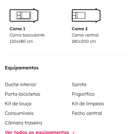
zugelassen!
Starten Sie Ihr Abenteuer und genießen Sie
unvergessliche Momente auf Rädern!
Cama 1
Cama 2
Cama basculante
Cama central
120x180 cm
180x200 cm
Equipamentos
Duche interior
Sanita
Porta-bicicletas
Frigorífico
Kit de louça
Kit de limpeza
Consumíveis
Fecho central
Câmara traseira
Ver todos os equipamentos