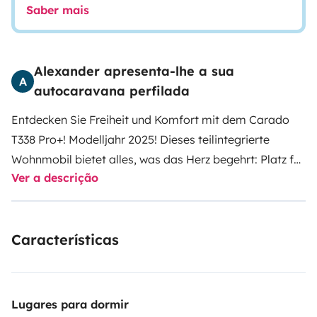
Saber mais
Alexander apresenta-lhe a sua
A
autocaravana perfilada
Entdecken Sie Freiheit und Komfort mit dem Carado
T338 Pro+! Modelljahr 2025! Dieses teilintegrierte
Wohnmobil bietet alles, was das Herz begehrt: Platz für
Ver a descrição
vier Personen, eine smarte Raumaufteilung und
moderne Ausstattung. Ob großzügiges Doppelbett im
Heck oder gemütliches Hubbett, eine praktische
Características
Küche, ein kompaktes Bad und eine gemütliche
Sitzgruppe – hier wird Flexibilität großgeschrieben. Der
Pro+ bietet außerdem viele Extras für komfortables
Reisen! Das Wohnmobil ist ganz neu, erst im Jahr 2025
Lugares para dormir