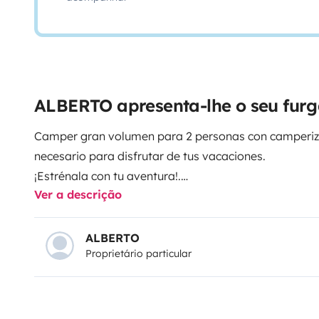
ALBERTO apresenta-lhe o seu fur
Camper gran volumen para 2 personas con camperiza
necesario para disfrutar de tus vacaciones.
¡Estrénala con tu aventura!.
Ver a descrição
Por 50 € os voy a buscar y os traigo al aeropuerto o
ALBERTO
Proprietário particular
Por 50 € puedes dejar tú vehículo en mi parking, en 
autocaravana.