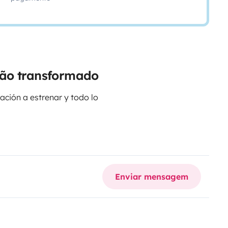
gão transformado
ción a estrenar y todo lo
 a la plaça Espanya de Barcelona.
Enviar mensagem
el mismo punto de recogida de la