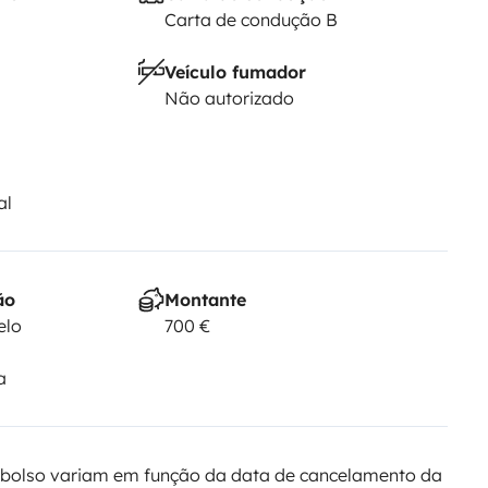
Carta de condução B
Veículo fumador
Não autorizado
al
ão
Montante
elo
700 €
a
bolso variam em função da data de cancelamento da