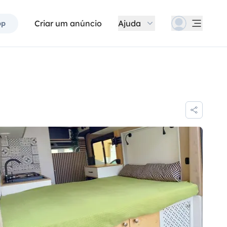
Criar um anúncio
Ajuda
pp