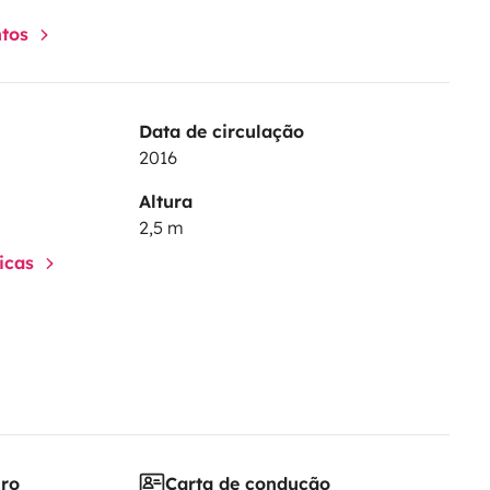
ntos
Data de circulação
2016
Altura
2,5 m
ticas
iro
Carta de condução