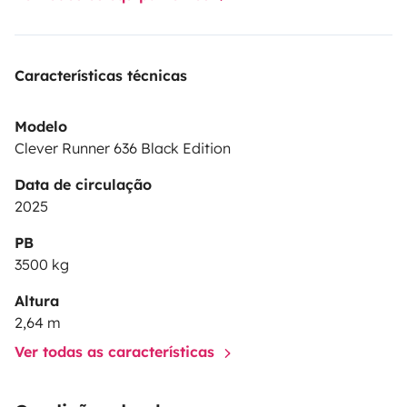
und vieles mehr
Bitte beachtet Bettdecken, Kissen,
Bezüge und Handtücher sind in der Miete nicht
enthalten und müssen selbst mitgebracht werden.
Características técnicas
Sofern euch dies nicht möglich ist kann dies separat
mit gemietet werden.
Modelo
Clever Runner 636 Black Edition
Data de circulação
2025
PB
3500 kg
Altura
2,64 m
Ver todas as características