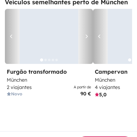
Veículos semelhantes perto de München
Furgão transformado
Campervan
München
München
2 viajantes
4 viajantes
A partir de
90 €
Novo
5,0