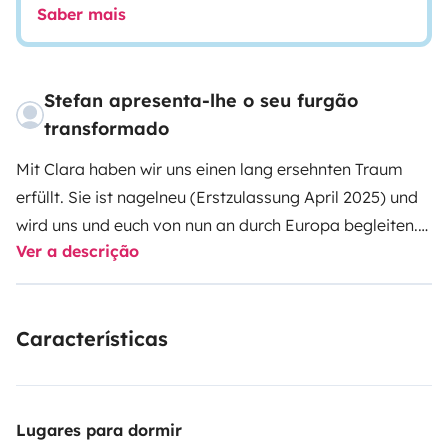
Saber mais
Stefan apresenta-lhe o seu furgão
transformado
Mit Clara haben wir uns einen lang ersehnten Traum
erfüllt. Sie ist nagelneu (Erstzulassung April 2025) und
wird uns und euch von nun an durch Europa begleiten.
Ver a descrição
Sie ist ideal für dich, wenn du gerne in der Natur bist,
aber nicht auf Komfort verzichten möchtest. Ihre
Ausstattung bietet alles, was du für eine entspannte
Características
Reise brauchst.
Grundsätzlich mietet ihr ein vollständig
ausgestattetes Wohnmobil (2x Campingstühle,
Campingtisch, Campinggeschirr, Töpfe und Pfannen,
Kaffeekocher, Stromkabel, Auffahrkeile, 5kg
Lugares para dormir