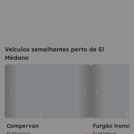
Veículos semelhantes perto de El
Médano
Campervan
Furgão transf
El Médano
El Médano