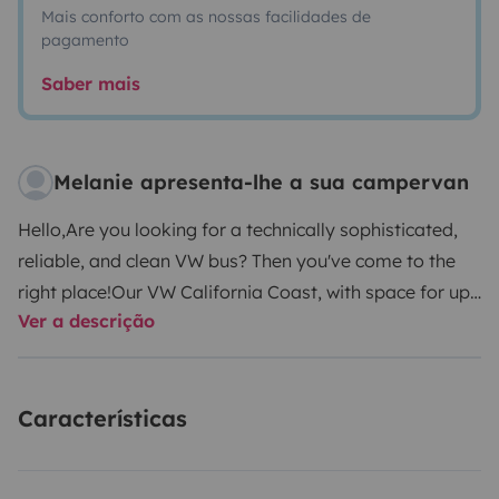
Mais conforto com as nossas facilidades de
pagamento
Saber mais
Melanie apresenta-lhe a sua campervan
Hello,
Are you looking for a technically sophisticated,
reliable, and clean VW bus? Then you've come to the
right place!
Our VW California Coast, with space for up
Ver a descrição
to four people, is equipped with everything you need
for your adventure on this beautiful island. In addition
to the basic amenities such as a kitchenette with a
Características
refrigerator, stove, water tank, and sink, it features
auxiliary heating, air conditioning, cruise control, an
extra comfortable 10cm-thick mattress for the lower