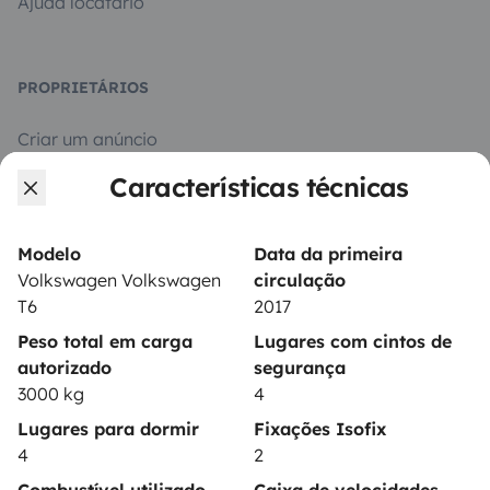
Ajuda locatário
PROPRIETÁRIOS
Criar um anúncio
Características técnicas
Contrato de aluguer
Seguro de aluguer
Modelo
Data da primeira
Assistências de aluguer
Volkswagen Volkswagen
circulação
T6
2017
Ajuda proprietário
Peso total em carga
Lugares com cintos de
autorizado
segurança
3000 kg
4
Lugares para dormir
Fixações Isofix
Modos de pagamento seguros
4
2