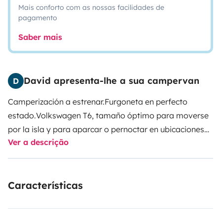
Mais conforto com as nossas facilidades de
pagamento
Saber mais
David apresenta-lhe a sua campervan
D
Camperización a estrenar.
Furgoneta en perfecto
estado.
Volkswagen T6, tamaño óptimo para moverse
por la isla y para aparcar o pernoctar en ubicaciones
Ver a descrição
en las que hay restricciones para furgonetas de un
tamaño superior.
Características