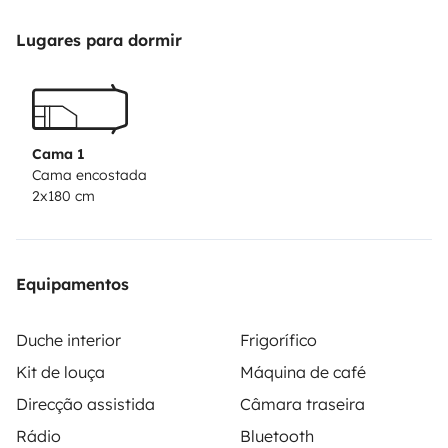
- Ducha interior y exterior
- Agua caliente
Lugares para dormir
- Pica con agua para asearte o limpiar platos
- Cama para dos personas (muy amplia)
- Sofá
- Mesa comedor
Cama 1
- Mesa auxiliar
Cama encostada
2x180 cm
- potti
- Depositos agua limpia y aguas grises
- Armarios almacenaje
Equipamentos
Listos para la aventura? 🚐🚐
Duche interior
Frigorífico
Kit de louça
Máquina de café
Direcção assistida
Câmara traseira
Rádio
Bluetooth