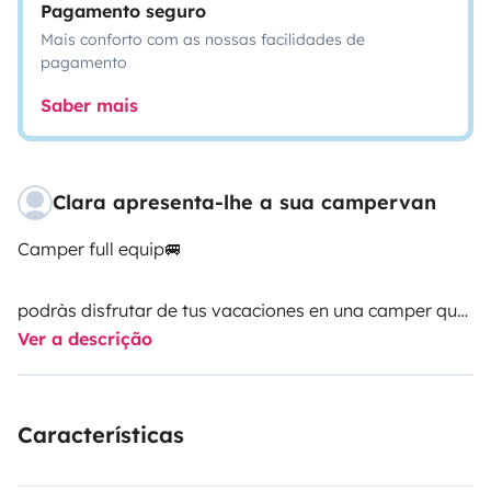
Pagamento seguro
Mais conforto com as nossas facilidades de
pagamento
Saber mais
Clara apresenta-lhe a sua campervan
Camper full equip🚐
podràs disfrutar de tus vacaciones en una camper que
Ver a descrição
dispone de una súper cama, comodísima, y todo lo
necesario para disfrutar🚐🏃🏼‍♀️‍➡️🏃🏻‍♂️‍➡️🫧🌊🍽️🏂⛹🏽‍♀️🏄🏼‍♀️
🧘🏻‍♂️🚴🏼‍♂️🧗🏽‍♀️
Características
- Cocina de gas, dos fogones