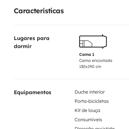
Características
Lugares para 
dormir
Cama 1
Cama encostada
130x190 cm
Equipamentos
Duche interior
Porta-bicicletas
Kit de louça
Consumíveis
Direcção assistida