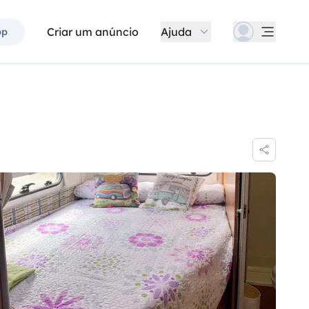
Criar um anúncio
Ajuda
pp