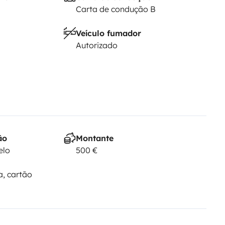
Carta de condução B
Veículo fumador
Autorizado
ão
Montante
elo
500 €
a, cartão