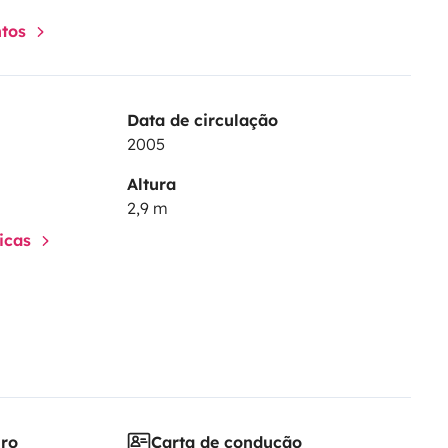
ntos
Data de circulação
2005
Altura
2,9 m
ticas
iro
Carta de condução