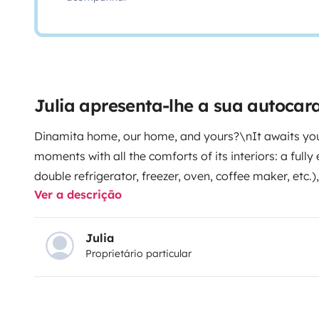
Julia apresenta-lhe a sua autocar
Dinamita home, our home, and yours?\nIt awaits you
moments with all the comforts of its interiors: a fully
double refrigerator, freezer, oven, coffee maker, etc.
Ver a descrição
shower), a living room (with an extendable table for 
TV with Netflix, Prime, and a few board games in its 
double bed, a blackout divider between the bed and th
Julia
Proprietário particular
option to accommodate the TV thanks to its swivel ar
create a perfect terrace anywhere on the island, com
chairs.