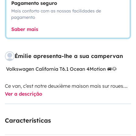
Pagamento seguro
Mais conforto com as nossas facilidades de
pagamento
Saber mais
Émilie apresenta-lhe a sua campervan
Volkswagen California T6.1 Ocean 4Motion 🚐🐶
Ce van, c’est notre deuxième maison mais sur roues.
Ver a descrição
Nous le louons quand nous ne partons pas avec, à des
voyageurs qui (comme nous) ont envie de liberté, de
nature et de moments simples.
Características
Grâce au 4Motion, il peut vous emmener partout : mer,
montagne, routes sinueuses, chemins, pluie ou neige.