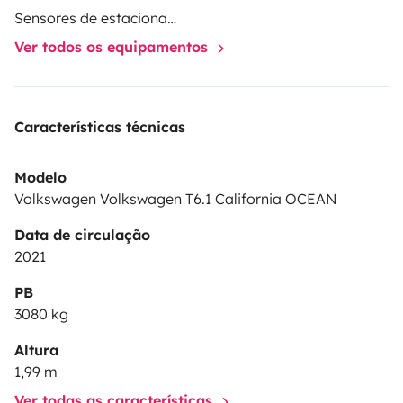
Jeux de plein air (raquettes, pétanque, Mölkky)
Sensores de estacionamento
Jeux de cartes (Uno, Skyjo) pour les soirées ou les
Ver todos os equipamentos
jours de pluie
Notre van est 100% Dog friendly 🐶
Características técnicas
parce que les aventures sont meilleures avec toute la
famille
Modelo
Volkswagen Volkswagen T6.1 California OCEAN
Data de circulação
2021
PB
3080 kg
Altura
1,99 m
Ver todas as características