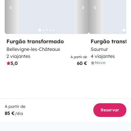
Furgão transformado
Furgão transf
Bellevigne-les-Châteaux
Saumur
2 viajantes
4 viajantes
A partir de
Novo
5,0
60 €
A partir de
Reservar
85 €
/dia