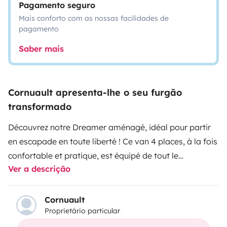
Pagamento seguro
Mais conforto com as nossas facilidades de
pagamento
Saber mais
Cornuault apresenta-lhe o seu furgão
transformado
Découvrez notre Dreamer aménagé, idéal pour partir
en escapade en toute liberté ! Ce van 4 places, à la fois
confortable et pratique, est équipé de tout le
Ver a descrição
nécessaire pour un road trip réussi.
Caractéristiques principales :
✅ 4 places carte grise & couchages – Parfait pour un
Cornuault
Proprietário particular
couple, une famille ou des amis.✅ Tout équipé – Cuisine
complète avec réchaud, évier, grand réfrigérateur et