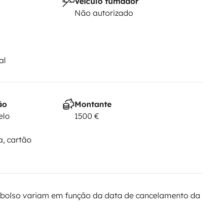
Veículo fumador
Não autorizado
al
ão
Montante
elo
1500 €
a, cartão
bolso variam em função da data de cancelamento da