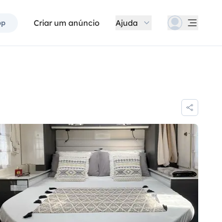
Criar um anúncio
Ajuda
pp