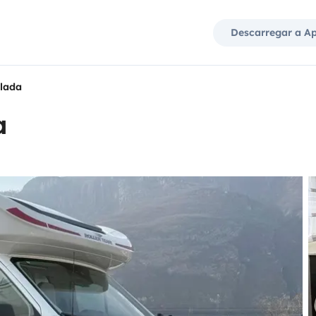
Descarregar a A
ilada
a