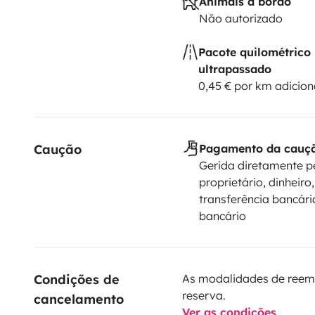
Animais a bordo
Não autorizado
Pacote quilométrico
ultrapassado
0,45 € por km adicion
Caução
Pagamento da cauç
Gerida diretamente p
proprietário, dinheiro,
transferência bancári
bancário
Condições de 
As modalidades de reem
reserva.
cancelamento
Ver as condições