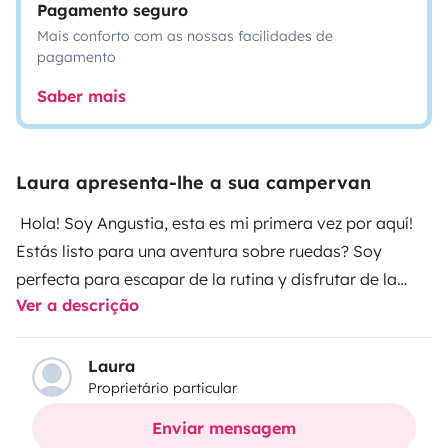
Pagamento seguro
Mais conforto com as nossas facilidades de
pagamento
Saber mais
Laura apresenta-lhe a sua campervan
Hola! Soy Angustia, esta es mi primera vez por aquí!
Estás listo para una aventura sobre ruedas? Soy
perfecta para escapar de la rutina y disfrutar de la
Ver a descrição
libertad de viajar a tu ritmo. Conmigo, no solo te vas a
mover, ¡te vas a sentir como en casa donde quieras
que vayas!
Laura
Proprietário particular
Comodidad sobre ruedas: Tengo todo lo que necesitas
para estar a gusto. Con una cama cómoda, cocina
Enviar mensagem
para preparar tus platos favoritos y todo el espacio