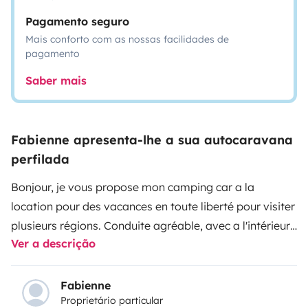
Pagamento seguro
Mais conforto com as nossas facilidades de
pagamento
Saber mais
Fabienne apresenta-lhe a sua autocaravana
perfilada
Bonjour, je vous propose mon camping car a la
location pour des vacances en toute liberté pour visiter
plusieurs régions. Conduite agréable, avec a l'intérieur
Ver a descrição
tout accessoires, table, chaises, cafetière électrique
tout pour être autonome. Lit jumeaux qui peut se
transformer en grand lit+ lit pavillon pour 2 à partir de
Fabienne
Proprietário particular
6 ans. Téléviseurs parabole automatique, prises USB,