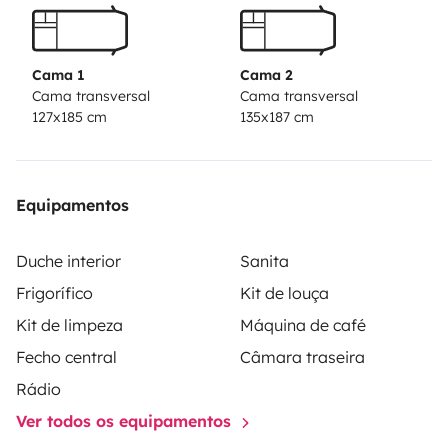
Dispone de cocina completa, baño completo con agua
caliente, comedor para 4 personas, capacidad de
almacenaje, entre otras muchas cosas que la hacen
Cama 1
Cama 2
perfecta para viajar tanto solo, como en pareja,
Cama transversal
Cama transversal
127x185 cm
135x187 cm
amigos o incluso en familia.
- Equipamiento completo totalmente incluido🍃
Cualquier consulta que tenga, no dude en ponerse en
Equipamentos
contacto conmigo, estaré encantada de poder
ayudarle en su viaje.
Duche interior
Sanita
Frigorífico
Kit de louça
Kit de limpeza
Máquina de café
Fecho central
Câmara traseira
Rádio
Ver todos os equipamentos