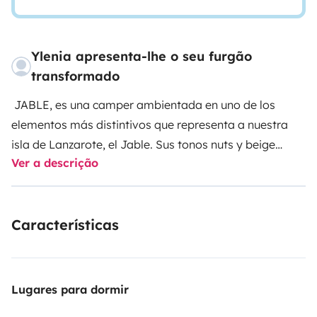
Ylenia apresenta-lhe o seu furgão
transformado
JABLE, es una camper ambientada en uno de los
elementos más distintivos que representa a nuestra
isla de Lanzarote, el Jable. Sus tonos nuts y beige
Ver a descrição
están pensados para completar tu descanso visual,
además también aporta tranquilidad y confort a tus
vacaciones.
Características
Jable tiene una capacidad para 4 personas viajar y 4
personas dormir. (2 ADULTOS - 2 NIÑOS) (Las camas
están situadas en la parte trasera, se trata de una
Lugares para dormir
litera doble transversal fácilmente desmontable).