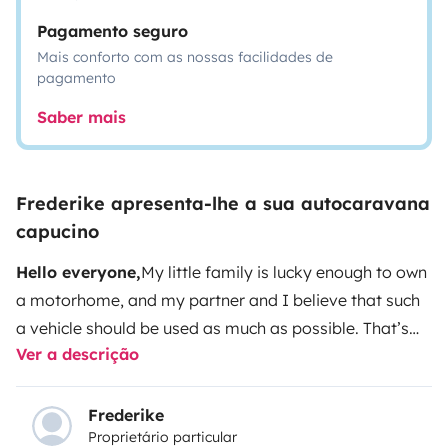
Pagamento seguro
Mais conforto com as nossas facilidades de
pagamento
Saber mais
Frederike apresenta-lhe a sua autocaravana
capucino
Hello everyone,
My little family is lucky enough to own
a motorhome, and my partner and I believe that such
a vehicle should be used as much as possible. That’s
Ver a descrição
why we’ve decided to rent out our motorhome so that
others can also enjoy beautiful holidays with it.
We’re
glad that you’re interested in our motorhome.
Almost
Frederike
Proprietário particular
all the important information can be found in the