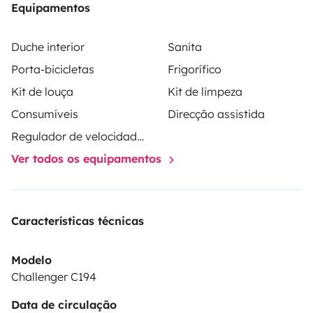
Equipamentos
equipped with only a two-point seatbelt.
Everything
else is further down.
And if you still have any questions
Duche interior
Sanita
regarding the features, booking, or any other matters
Porta-bicicletas
Frigorífico
concerning the rental, feel free to get in touch.
Best
Kit de louça
Kit de limpeza
regards from Regensburg!
Consumíveis
Direcção assistida
Regulador de velocidade / Cruise Control
Ver todos os equipamentos
Características técnicas
Modelo
Challenger C194
Data de circulação